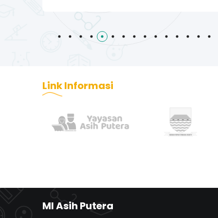
1
2
3
4
5
6
7
8
9
10
11
Link
Informasi
MI Asih Putera