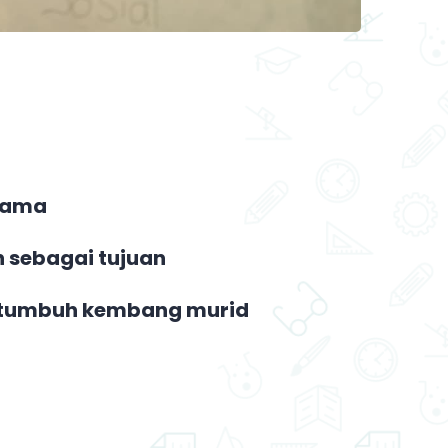
sama
h sebagai tujuan
p tumbuh kembang murid