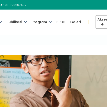
ne
:
081320267492
Akses
|
Publikasi
Program
PPDB
Galeri