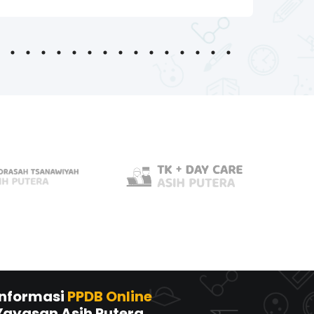
32
33
34
35
36
37
38
39
40
41
42
43
44
45
46
47
48
49
50
51
Informasi
PPDB Online
Yayasan Asih Putera